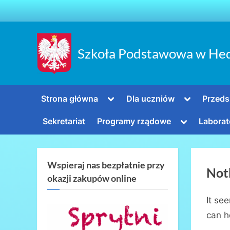
Skip
to
content
Szkoła Podstawowa w He
Toggle
Toggle
Strona główna
Dla uczniów
Przeds
sub-
sub-
menu
menu
Toggle
Sekretariat
Programy rządowe
Laborat
sub-
menu
Wspieraj nas bezpłatnie przy
Not
okazji zakupów online
It se
can h