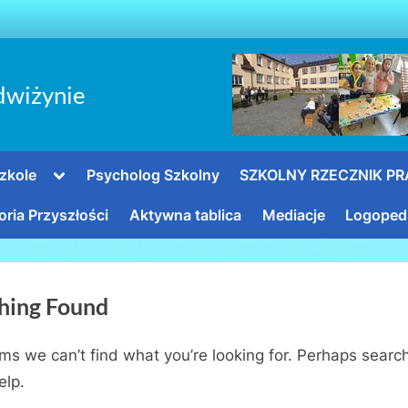
dwiżynie
Toggle
zkole
Psycholog Szkolny
SZKOLNY RZECZNIK P
sub-
menu
oria Przyszłości
Aktywna tablica
Mediacje
Logoped
hing Found
ems we can’t find what you’re looking for. Perhaps searc
elp.