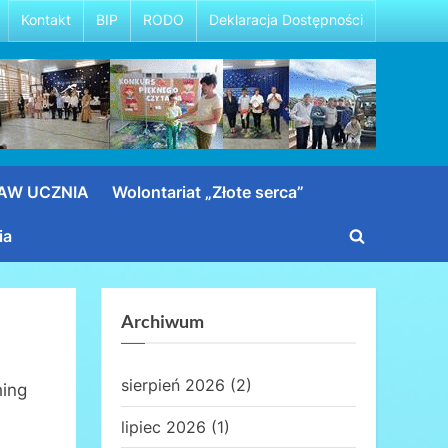
Kontakt
BIP
RODO
Deklaracja Dostępności
RAW UCZNIA
Wolontariat „Złote serca”
ia
Toggle
search
form
Archiwum
sierpień 2026
(2)
hing
lipiec 2026
(1)